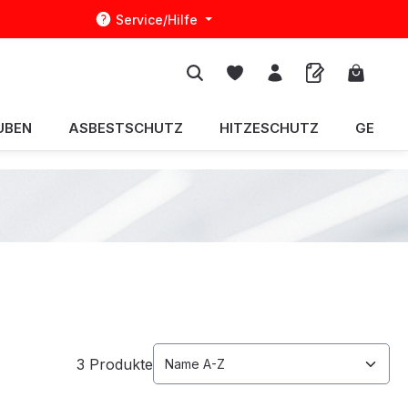
Service/Hilfe
Warenko
UBEN
ASBESTSCHUTZ
HITZESCHUTZ
GERÄT
3 Produkte