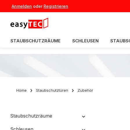
Anmelden
oder
Registrieren
um Hauptinhalt springen
Zur Hauptnavigation springen
STAUBSCHUTZRÄUME
SCHLEUSEN
STAUBS
Home
Staubschutztüren
Zubehör
Staubschutzräume
Schleusen