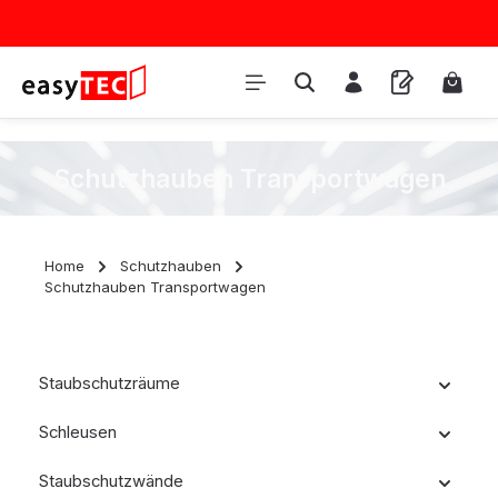
Zum Hauptinhalt springen
Waren
Schutzhauben Transportwagen
Home
Schutzhauben
Schutzhauben Transportwagen
Staubschutzräume
Schleusen
Staubschutzwände